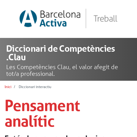
Diccionari de Competències
.Clau
Les Competències Clau, el valor afegit de
tot/a professional.
Inici
Diccionari interactiu
Pensament
analític